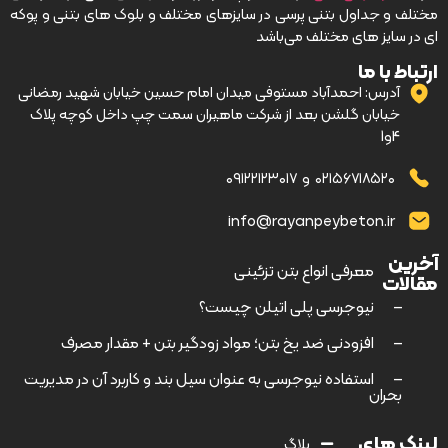
مختلف و جداول بتنی پرسی در سایزهای مختلف و بلوک های بتنی و پوکه
ای در سایز های مختلف می‌باشد
ارتباط با ما
آدرس: احمدآباد مستوفی میدان امام حسین خیابان شهید رمضانی
خیابان گلشن بعد از شرکت ماهیران سمت چپ داخل کوچه پلاک
4و1
۰۲۱۵۶۷۱۸۵۲۰
و
۰۹۱۲۲۱۲۳۰۱۷
info@rayanpeybeton.ir
آخرین
–
معرفی انواع بتن تزئینی
مقالات
–
نیوجرسی پلی اتیلن چیست؟
–
افزودنی ضد یخ بتن؛ مواد زودگیر بتن + مقدار مصرف
–
استفاده نیوجرسی به عنوان سیل بند و کاربرد آن در مدیریت
بحران
لینک های
بلاگ