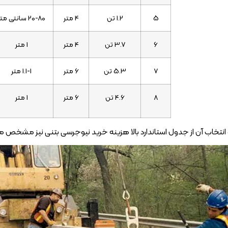
5
1.2 تن
4 متر
20-80 سانتی متر
6
3.7 تن
4 متر
1 متر
7
5.3 تن
6 متر
1.1-1 متر
8
4.6 تن
6 متر
1 متر
از و انتخاب آن از جدول استاندارد بالا هزینه خرید نیوجرسی بتنی نیز مشخص 