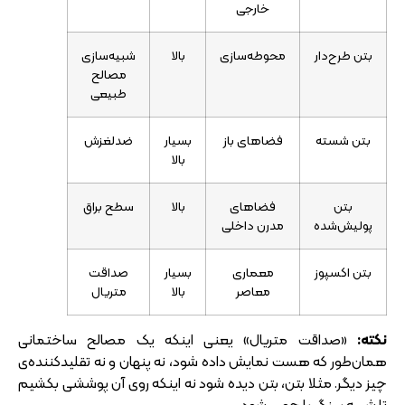
خارجی
بتن طرح‌دار
محوطه‌سازی
بالا
شبیه‌سازی
مصالح
طبیعی
بتن شسته
فضاهای باز
بسیار
ضدلغزش
بالا
بتن
فضاهای
بالا
سطح براق
پولیش‌شده
مدرن داخلی
بتن اکسپوز
معماری
بسیار
صداقت
معاصر
بالا
متریال
نکته:
«صداقت متریال» یعنی اینکه یک مصالح ساختمانی
همان‌طور که هست نمایش داده شود، نه پنهان و نه تقلیدکننده‌ی
چیز دیگر. مثلا بتن، بتن دیده شود نه اینکه روی آن پوششی بکشیم
تا شبیه سنگ یا چوب شود.