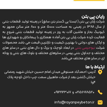
رایان پی بتن
شرکت رایان پی بتن ( ایستا پی گستر بتن سابق) در زمینه تولید قطعات بتنی
از سال ۱۳۸۸ در زمینی به مساحت ۵۰۰۰ متر و ۸۰۰ متر سالن مجهز به
کیونیگ بخار و ماشین آلات به روز در زمینه تولید قطعات بتنی شروع به
فعالیت کرده شرکت رایان پی بتن آماده همکاری با پیمانکاران و شهرداری ها
و ارگان های دولتی با بهترین کیفیت و نازلترین قیمت می باشد محصولات
شرکت
نیوجرسی بتنی
در ابعاد کوچک و بزرگ و دال های بتنی در سایز های
مختلف و جداول بتنی پرسی در سایزهای مختلف و بلوک های بتنی و پوکه
ای در سایز های مختلف می‌باشد
ارتباط با ما
آدرس: احمدآباد مستوفی میدان امام حسین خیابان شهید رمضانی
خیابان گلشن بعد از شرکت ماهیران سمت چپ داخل کوچه پلاک
4و1
۰۲۱۵۶۷۱۸۵۲۰
و
۰۹۱۲۲۱۲۳۰۱۷
info@rayanpeybeton.ir