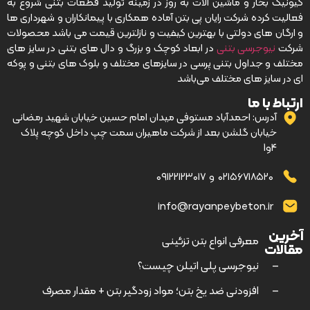
کیونیگ بخار و ماشین آلات به روز در زمینه تولید قطعات بتنی شروع به
فعالیت کرده شرکت رایان پی بتن آماده همکاری با پیمانکاران و شهرداری ها
و ارگان های دولتی با بهترین کیفیت و نازلترین قیمت می باشد محصولات
شرکت
نیوجرسی بتنی
در ابعاد کوچک و بزرگ و دال های بتنی در سایز های
مختلف و جداول بتنی پرسی در سایزهای مختلف و بلوک های بتنی و پوکه
ای در سایز های مختلف می‌باشد
ارتباط با ما
آدرس: احمدآباد مستوفی میدان امام حسین خیابان شهید رمضانی
خیابان گلشن بعد از شرکت ماهیران سمت چپ داخل کوچه پلاک
4و1
۰۲۱۵۶۷۱۸۵۲۰
و
۰۹۱۲۲۱۲۳۰۱۷
info@rayanpeybeton.ir
آخرین
–
معرفی انواع بتن تزئینی
مقالات
–
نیوجرسی پلی اتیلن چیست؟
–
افزودنی ضد یخ بتن؛ مواد زودگیر بتن + مقدار مصرف