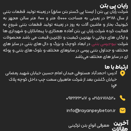
رایان پی بتن
شرکت رایان پی بتن ( ایستا پی گستر بتن سابق) در زمینه تولید قطعات بتنی
از سال ۱۳۸۸ در زمینی به مساحت ۵۰۰۰ متر و ۸۰۰ متر سالن مجهز به
کیونیگ بخار و ماشین آلات به روز در زمینه تولید قطعات بتنی شروع به
فعالیت کرده شرکت رایان پی بتن آماده همکاری با پیمانکاران و شهرداری ها
و ارگان های دولتی با بهترین کیفیت و نازلترین قیمت می باشد محصولات
شرکت
نیوجرسی بتنی
در ابعاد کوچک و بزرگ و دال های بتنی در سایز های
مختلف و جداول بتنی پرسی در سایزهای مختلف و بلوک های بتنی و پوکه
ای در سایز های مختلف می‌باشد
ارتباط با ما
آدرس: احمدآباد مستوفی میدان امام حسین خیابان شهید رمضانی
خیابان گلشن بعد از شرکت ماهیران سمت چپ داخل کوچه پلاک
4و1
۰۲۱۵۶۷۱۸۵۲۰
و
۰۹۱۲۲۱۲۳۰۱۷
info@rayanpeybeton.ir
آخرین
–
معرفی انواع بتن تزئینی
مقالات