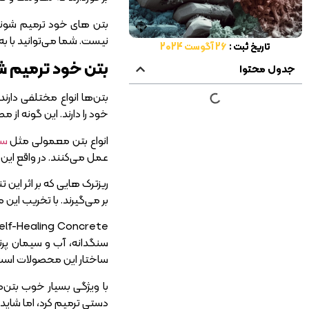
بتن‌ های خود ترمیم شونده
نیست. شما می‌توانید با به 
تاریخ ثبت :
26 آگوست 2024
بتن خود ترمیم 
جدول محتوا
بتن‌ها انواع مختلفی دارند؛
خود را دارند. این گونه از مصالح که به آنها Self-Healing Concrete هم می‌گویند، به‌مرور زمان
انواع بتن معمولی مثل
سن
عمل می‌کنند. در واقع این
ریزترک‌ هایی که بر اثر ای
بر می‌گیرند. با تخریب ای
سنگدانه، آب و سیمان پرتل
ساختار این محصولات اس
با ویژگی بسیار خوب بتن‌
دستی ترمیم کرد، اما شاید 