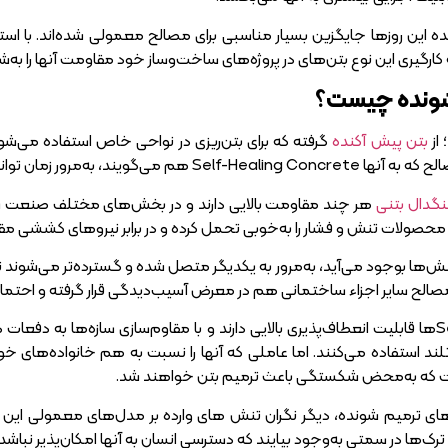
 این روز‌ها جایگزین بسیار مناسبی برای مصالح معمولی شده‌اند. با استف
کارگیری این نوع بتن‌های در پروژه‌های ساخت‌و‌ساز خود مقاومت آنها را به‌شکل
شونده چیست؟
 از
بتن پیش آکنده
گرفته که برای بتن‌ریزی در نواحی خاص استفاده می‌شو
 توانستند جایگزینی مناسب برای بتن‌های معمولی شوند.
گدال بتنی
هر چند مقاومت بالایی دارند و در بخش‌های مختلف صنعت ساخ
 محصولات تنش و فشار را به‌خوبی تحمل کرده و در برابر نیرو‌های کششی م
ن تنش‌ها بوجود می‌آید، به‌مرور به یکدیگر متصل شده و گسترده‌تر می‌شوند 
ن مصالح سایر اجزاء ساختمانی هم در معرض آسیب‌دیدگی قرار گرفته و احتمال
Self-Healing Concrete‌ها قابلیت انعطاف‌پذیری بالایی دارند و با مقاوم‌سازی ساز
ند استفاده می‌کنند. اما عاملی که آنها را نسبت به هم خانواده‌های خو
ت که به‌محض شکستگی باعث ترمیم بتن خواهند شد.
های ترمیم شونده، دیگر نگران تنش‌ های وارده بر مدل‌های معمولی ا
ترک‌ها در سمتی به‌وجود بیایند که دسترسی انسان به آنها امکان‌پذیر نباشد 