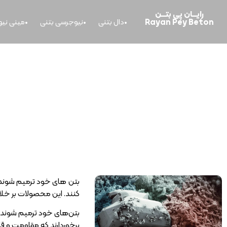
رایــــان پی بتــــن
Rayan Pey Beton
دال بتنی
نیوجرسی بتنی
مینی نی
خانه
>
بتن های خود ترمیم شونده چیست؟ مزایا و معایب انواع آن
بتن‌ های خود ترمیم شونده
کنند. این محصولات بر خلا
بتن‌های خود ترمیم شونده ش
برخوردارند که مقاومت و قا