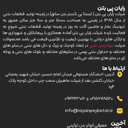
رایان پی بتن
شرکت رایان پی بتن ( ایستا پی گستر بتن سابق) در زمینه تولید قطعات بتنی
از سال ۱۳۸۸ در زمینی به مساحت ۵۰۰۰ متر و ۸۰۰ متر سالن مجهز به
کیونیگ بخار و ماشین آلات به روز در زمینه تولید قطعات بتنی شروع به
فعالیت کرده شرکت رایان پی بتن آماده همکاری با پیمانکاران و شهرداری ها
و ارگان های دولتی با بهترین کیفیت و نازلترین قیمت می باشد محصولات
شرکت
نیوجرسی بتنی
در ابعاد کوچک و بزرگ و دال های بتنی در سایز های
مختلف و جداول بتنی پرسی در سایزهای مختلف و بلوک های بتنی و پوکه
ای در سایز های مختلف می‌باشد
ارتباط با ما
آدرس: احمدآباد مستوفی میدان امام حسین خیابان شهید رمضانی
خیابان گلشن بعد از شرکت ماهیران سمت چپ داخل کوچه پلاک
4و1
۰۲۱۵۶۷۱۸۵۲۰
و
۰۹۱۲۲۱۲۳۰۱۷
info@rayanpeybeton.ir
آخرین
–
معرفی انواع بتن تزئینی