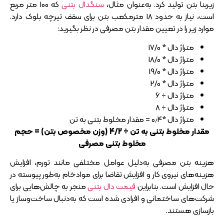
زیربنا بتن تولید کرد. به‌عنوان مثال،
سنگدال بتنی
که 100 متر مربع
است، نیاز به حدود 18 مترمکعب بتن برای سقف تیرچه بلوک دارد.
موارد زیر را در تعیین مقدار بتن مصرفی در نظر بگیرید:
متراژ دال * 17/0
متراژ دال * 18/0
متراژ دال * 19/0
متراژ دال * 2/0
متراژ دال ÷ 6
متراژ دال ÷ 8
متراژ دال *۰٫۴ = مقدار مخلوط بتنی به تن
مقدار مخلوط بتنی به تن ÷ 4/2 (وزن مخصوص بتن) = حجم
مخلوط بتنی مصرفی
هزینه بتن مصرفی به‌دلیل عوامل مختلفی مانند تورم، افزایش
هزینه‌های نیروی کار و افزایش تقاضا برای موادخام به‌طور پیوسته در
حال افزایش است. بنابراین
قیمت دال بتنی
منجر به چالش‌هایی برای
شرکت‌های ساختمانی و افرادی شده است که به‌دنبال ساخت‌و‌ساز یا
بازسازی هستند.