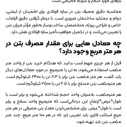
بارهای مورد انتظار و شرایط محیطی است.
محاسبه دقیق مصرف بتن در سازه فولادی برای اطمینان از ایمنی،
دوام و عملکرد ساختمان ضروری است. با درنظر گرفتن دقیق الزامات
خاص و طراحی پروژه، متخصصان ساخت‌وساز به‌طور مؤثر میزان بتن
را تعیین می‌کنند و در تکمیل موفقیت‌آمیز سازه فولادی نقش دارد.
چه معادل‌ هایی برای مقدار مصرف بتن در
هر متر مربع وجود دارد؟
قبل از هر چیزی مهم است بدانید که هنگام خرید بتن از واحد متر
مکعب استفاده می‌شود، نه تن یا مترمربع. در مورد معادل‌های دیگر
باید گفت، هر متر مکعب بتن برابر با 2.4 تن یا 2400 کیلوگرم است.
هر مترمکعب بتن مسلح برابر با 2.5 تن یا 2500 کیلوگرم است.
هر مترمکعب، به‌عنوان واحد حجم شناخته می‌شود و برابر است با
طول*عرض*ارتفاع. این درحالی‌است که مترمربع واحد سطح و برابر
است با طول*عرض. برای مشخص‌کردن مقدار بتن مصرفی در هر متر
مربع اسکلت فلزی باید تعیین کرد که در هر 100 متر مربع، چند متر
مکعب بتن باید تهیه شود.