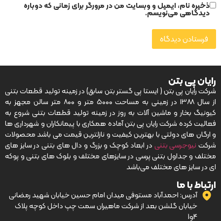
ذخیره نام، ایمیل و وبسایت من در مرورگر برای زمانی که دوباره
دیدگاهی می‌نویسم.
رایان پی بتن
شرکت رایان پی بتن ( ایستا پی گستر بتن سابق) در زمینه تولید قطعات بتنی
از سال ۱۳۸۸ در زمینی به مساحت ۵۰۰۰ متر و ۸۰۰ متر سالن مجهز به
کیونیگ بخار و ماشین آلات به روز در زمینه تولید قطعات بتنی شروع به
فعالیت کرده شرکت رایان پی بتن آماده همکاری با پیمانکاران و شهرداری ها
و ارگان های دولتی با بهترین کیفیت و نازلترین قیمت می باشد محصولات
شرکت
نیوجرسی بتنی
در ابعاد کوچک و بزرگ و دال های بتنی در سایز های
مختلف و جداول بتنی پرسی در سایزهای مختلف و بلوک های بتنی و پوکه
ای در سایز های مختلف می‌باشد
ارتباط با ما
آدرس: احمدآباد مستوفی میدان امام حسین خیابان شهید رمضانی
خیابان گلشن بعد از شرکت ماهیران سمت چپ داخل کوچه پلاک
4و1