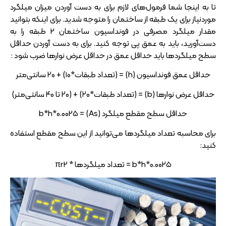
تا به اینجا شما فرمول‌های لازم برای به دست آوردن میزان میلگرد
موردنیاز برای یک طبقه از ساختمان را متوجه شدید. برای اینکه بتوانید
مقدار میلگرد مصرفی در فونداسیون ساختمان 2 طبقه را به
دست‌آورید، باید به عمق پی توجه کنید. برای به دست آوردن حداقل
سطح میلگرد‌ها باید حداقل عمق در حداقل عرض نوار‌ها ضرب شود :
حداقل عمق فونداسیون (h) = (تعداد طبقات*۱۰) + ۲۰ سانتی‌متر
حداقل عرض نوار‌ها (b) = (تعداد طبقات*۲۰) + (۲۰ تا ۴۰ سانتی‌متر)
حداقل سطح مقطع میلگرد (As) = b*h*0.0025
برای محاسبه تعداد میلگرد‌ها می‌توانید از این سطح مقطع استفاده
کنید:
b*h*0.0025 = تعداد میلگرد‌ها * πr2