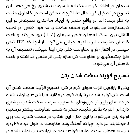
سیمان در اطراف ذرات سنگدانه با سرعت بیشتری رخ می‌دهد. این
تسریع در تشکیل کریستال‌ها، اگرچه ممکن است در نگاه اول مثبت
به نظر برسد؛ اما در واقع منجر به ایجاد ساختاری ضعیف‌تر در این
کریستال‌ها می‌شود. این ضعف ساختاری به طور خاص در ناحیه
انتقال بین سنگدانه‌ها و خمیر سیمان (ITZ ) بروز می‌کند و باعث
کاهش مقاومت این ناحیه حیاتی می‌گردد. از آنجا که ITZ نقش
مهمی در انتقال بار و مقاومت کلی بتن ایفا می‌کند، تضعیف آن به
طرز چشمگیری بر مقاومت کل سازه بتنی اثر منفی گذاشته و باعث
کاهش آن می‌شود.
تسریع فرایند سخت شدن بتن
یکی از بارزترین اثرات هوای گرم بر بتن، تسریع فرآیند سخت شدن آن
است. بتن تولید شده در شرایط گرم، در مقایسه با بتن‌های تولید شده
در دماهای پایین‌تر، در روزهای نخستین، سرعت سخت شدن بیشتری
دارد. این امر به ظاهر مثبت، منجر به کسب مقاومت بیشتر در سنین
اولیه بتن می‌شود. با این حال، این شتاب در سخت شدن، یک روی
ناخوشایند نیز دارد؛ چرا که آهنگ رشد مقاومت در طول دوره ۲۸ روزه
بتن، به همان سرعت اولیه نخواهد بود. در نهایت، بتن تولید شده در