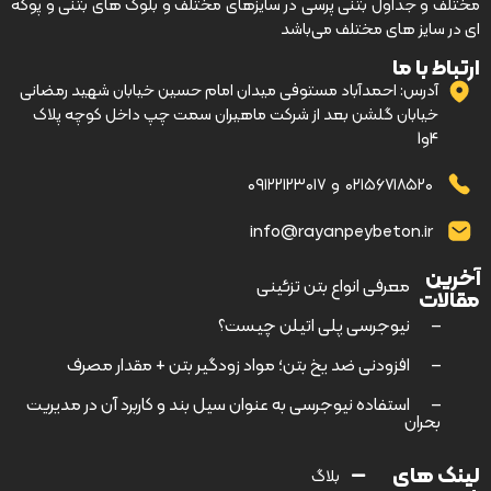
مختلف و جداول بتنی پرسی در سایزهای مختلف و بلوک های بتنی و پوکه
ای در سایز های مختلف می‌باشد
ارتباط با ما
آدرس: احمدآباد مستوفی میدان امام حسین خیابان شهید رمضانی
خیابان گلشن بعد از شرکت ماهیران سمت چپ داخل کوچه پلاک
4و1
۰۲۱۵۶۷۱۸۵۲۰
و
۰۹۱۲۲۱۲۳۰۱۷
info@rayanpeybeton.ir
آخرین
–
معرفی انواع بتن تزئینی
مقالات
–
نیوجرسی پلی اتیلن چیست؟
–
افزودنی ضد یخ بتن؛ مواد زودگیر بتن + مقدار مصرف
–
استفاده نیوجرسی به عنوان سیل بند و کاربرد آن در مدیریت
بحران
لینک های
بلاگ