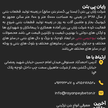
رایان پی بتن
شرکت رایان پی بتن ( ایستا پی گستر بتن سابق) در زمینه تولید قطعات بتنی
از سال ۱۳۸۸ در زمینی به مساحت ۵۰۰۰ متر و ۸۰۰ متر سالن مجهز به
کیونیگ بخار و ماشین آلات به روز در زمینه تولید قطعات بتنی شروع به
فعالیت کرده شرکت رایان پی بتن آماده همکاری با پیمانکاران و شهرداری ها
و ارگان های دولتی با بهترین کیفیت و نازلترین قیمت می باشد محصولات
شرکت
نیوجرسی بتنی
در ابعاد کوچک و بزرگ و دال های بتنی در سایز های
مختلف و جداول بتنی پرسی در سایزهای مختلف و بلوک های بتنی و پوکه
ای در سایز های مختلف می‌باشد
ارتباط با ما
آدرس: احمدآباد مستوفی میدان امام حسین خیابان شهید رمضانی
خیابان گلشن بعد از شرکت ماهیران سمت چپ داخل کوچه پلاک
4و1
۰۲۱۵۶۷۱۸۵۲۰
و
۰۹۱۲۲۱۲۳۰۱۷
info@rayanpeybeton.ir
آخرین
–
معرفی انواع بتن تزئینی