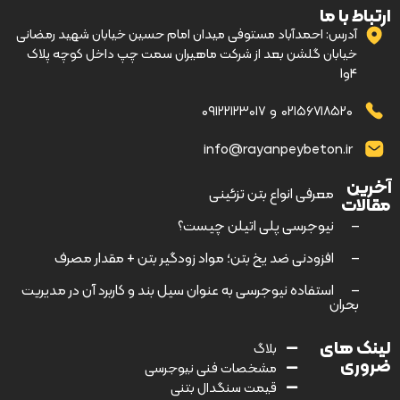
ارتباط با ما
آدرس: احمدآباد مستوفی میدان امام حسین خیابان شهید رمضانی
خیابان گلشن بعد از شرکت ماهیران سمت چپ داخل کوچه پلاک
4و1
۰۲۱۵۶۷۱۸۵۲۰
و
۰۹۱۲۲۱۲۳۰۱۷
info@rayanpeybeton.ir
آخرین
–
معرفی انواع بتن تزئینی
مقالات
–
نیوجرسی پلی اتیلن چیست؟
–
افزودنی ضد یخ بتن؛ مواد زودگیر بتن + مقدار مصرف
–
استفاده نیوجرسی به عنوان سیل بند و کاربرد آن در مدیریت
بحران
لینک های
بلاگ
ضروری
مشخصات فنی نیوجرسی
قیمت سنگدال بتنی