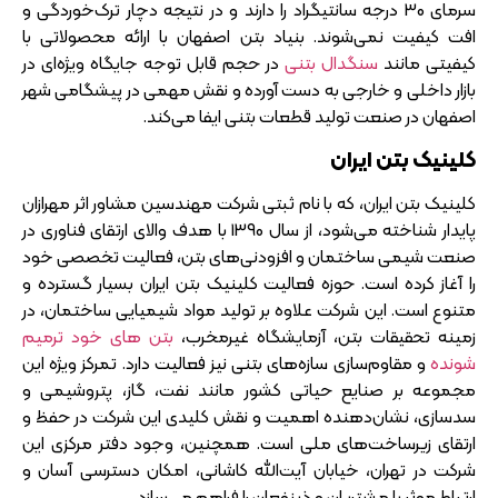
سرمای 30 درجه سانتیگراد را دارند و در نتیجه دچار ترک‌خوردگی و
افت کیفیت نمی‌شوند. بنیاد بتن اصفهان با ارائه محصولاتی با
کیفیتی مانند
سنگدال بتنی
در حجم قابل توجه جایگاه ویژه‌ای در
بازار داخلی و خارجی به دست آورده و نقش مهمی در پیشگامی شهر
اصفهان در صنعت تولید قطعات بتنی ایفا می‌کند.
کلینیک بتن ایران
کلینیک بتن ایران، که با نام ثبتی شرکت مهندسین مشاور اثر مهرازان
پایدار شناخته می‌شود، از سال 1390 با هدف والای ارتقای فناوری در
صنعت شیمی ساختمان و افزودنی‌های بتن، فعالیت تخصصی خود
را آغاز کرده است. حوزه فعالیت کلینیک بتن ایران بسیار گسترده و
متنوع است. این شرکت علاوه بر تولید مواد شیمیایی ساختمان، در
زمینه تحقیقات بتن، آزمایشگاه غیرمخرب،
بتن های خود ترمیم
شونده
و مقاوم‌سازی سازه‌های بتنی نیز فعالیت دارد. تمرکز ویژه این
مجموعه بر صنایع حیاتی کشور مانند نفت، گاز، پتروشیمی و
سدسازی، نشان‌دهنده اهمیت و نقش کلیدی این شرکت در حفظ و
ارتقای زیرساخت‌های ملی است. همچنین، وجود دفتر مرکزی این
شرکت در تهران، خیابان آیت‌الله کاشانی، امکان دسترسی آسان و
ارتباط موثر با مشتریان و ذینفعان را فراهم می‌سازد.