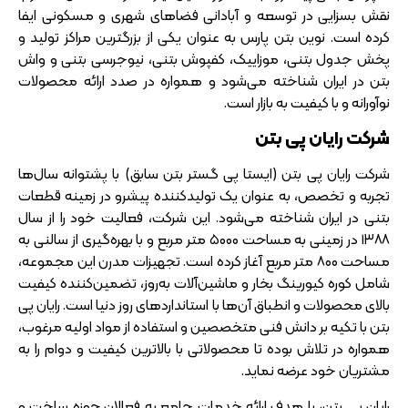
نقش بسزایی در توسعه و آبادانی فضاهای شهری و مسکونی ایفا
کرده است. نوین بتن پارس به عنوان یکی از بزرگترین مراکز تولید و
پخش جدول بتنی، موزاییک، کفپوش بتنی، نیوجرسی بتنی و واش
بتن در ایران شناخته می‌شود و همواره در صدد ارائه محصولات
نوآورانه و با کیفیت به بازار است.
شرکت رایان پی بتن
شرکت رایان پی بتن (ایستا پی گستر بتن سابق) با پشتوانه سال‌ها
تجربه و تخصص، به عنوان یک تولیدکننده پیشرو در زمینه قطعات
بتنی در ایران شناخته می‌شود. این شرکت، فعالیت خود را از سال
۱۳۸۸ در زمینی به مساحت ۵۰۰۰ متر مربع و با بهره‌گیری از سالنی به
مساحت ۸۰۰ متر مربع آغاز کرده است. تجهیزات مدرن این مجموعه،
شامل کوره کیورینگ بخار و ماشین‌آلات به‌روز، تضمین‌کننده کیفیت
بالای محصولات و انطباق آن‌ها با استانداردهای روز دنیا است. رایان پی
بتن با تکیه بر دانش فنی متخصصین و استفاده از مواد اولیه مرغوب،
همواره در تلاش بوده تا محصولاتی با بالاترین کیفیت و دوام را به
مشتریان خود عرضه نماید.
رایان پی بتن، با هدف ارائه خدمات جامع به فعالان حوزه ساخت و