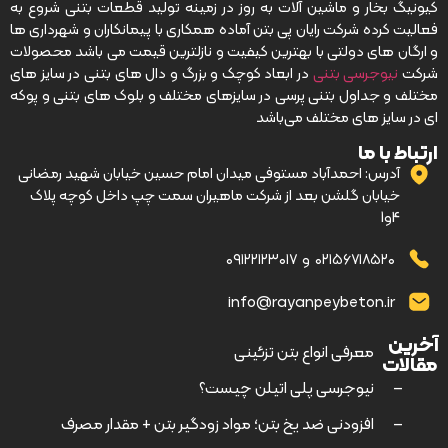
کیونیگ بخار و ماشین آلات به روز در زمینه تولید قطعات بتنی شروع به
فعالیت کرده شرکت رایان پی بتن آماده همکاری با پیمانکاران و شهرداری ها
و ارگان های دولتی با بهترین کیفیت و نازلترین قیمت می باشد محصولات
شرکت
نیوجرسی بتنی
در ابعاد کوچک و بزرگ و دال های بتنی در سایز های
مختلف و جداول بتنی پرسی در سایزهای مختلف و بلوک های بتنی و پوکه
ای در سایز های مختلف می‌باشد
ارتباط با ما
آدرس: احمدآباد مستوفی میدان امام حسین خیابان شهید رمضانی
خیابان گلشن بعد از شرکت ماهیران سمت چپ داخل کوچه پلاک
4و1
۰۲۱۵۶۷۱۸۵۲۰
و
۰۹۱۲۲۱۲۳۰۱۷
info@rayanpeybeton.ir
آخرین
–
معرفی انواع بتن تزئینی
مقالات
–
نیوجرسی پلی اتیلن چیست؟
–
افزودنی ضد یخ بتن؛ مواد زودگیر بتن + مقدار مصرف