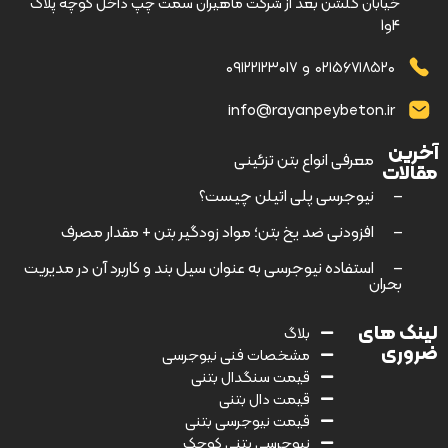
خیابان گلشن بعد از شرکت ماهیران سمت چپ داخل کوچه پلاک
4و1
۰۲۱۵۶۷۱۸۵۲۰
و
۰۹۱۲۲۱۲۳۰۱۷
info@rayanpeybeton.ir
آخرین
–
معرفی انواع بتن تزئینی
مقالات
–
نیوجرسی پلی اتیلن چیست؟
–
افزودنی ضد یخ بتن؛ مواد زودگیر بتن + مقدار مصرف
–
استفاده نیوجرسی به عنوان سیل بند و کاربرد آن در مدیریت
بحران
لینک های
بلاگ
ضروری
مشخصات فنی نیوجرسی
قیمت سنگدال بتنی
قیمت دال بتنی
قیمت نیوجرسی بتنی
نیوجرسی بتنی کوچک