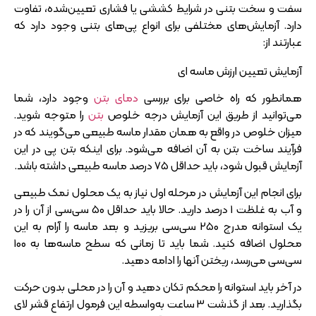
سفت و سخت بتنی در شرایط کششی یا فشاری تعیین‌شده، تفاوت
دارد. آزمایش‌های مختلفی برای انواع پی‌های بتنی وجود دارد که
عبارتند از:
آزمایش تعیین ارزش ماسه ای
همانطور که راه خاصی برای بررسی
دمای بتن
وجود دارد، شما
می‌توانید از طریق این آزمایش درجه خلوص
بتن
را متوجه شوید.
میزان خلوص در واقع به همان مقدار ماسه طبیعی می‌گویند که در
فرآیند ساخت بتن به آن اضافه می‌شود. برای اینکه بتن پی در این
آزمایش قبول شود، باید حداقل 75 درصد ماسه طبیعی داشته باشد.
برای انجام این آزمایش در مرحله اول نیاز به یک محلول نمک طبیعی
و آب به غلظت 1 درصد دارید. حالا باید حداقل 50 سی‌سی از آن را در
یک استوانه مدرج 250 سی‌سی بریزید و بعد ماسه را آرام به این
محلول اضافه کنید. شما باید تا زمانی که سطح ماسه‌ها به 100
سی‌سی می‌رسد، ریختن آنها را ادامه دهید.
در آخر باید استوانه را محکم تکان دهید و آن را در محلی بدون حرکت
بگذارید. بعد از گذشت 3 ساعت به‌واسطه این فرمول ارتفاع قشر لای