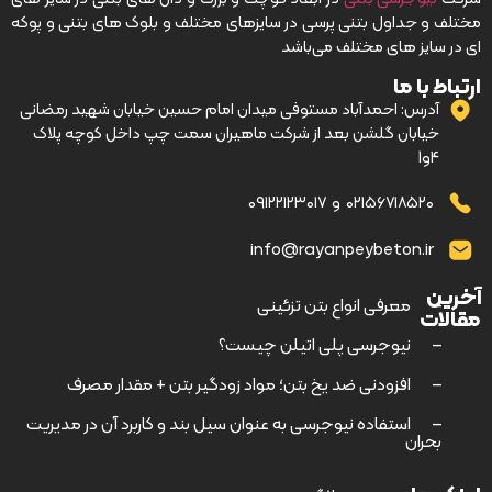
مختلف و جداول بتنی پرسی در سایزهای مختلف و بلوک های بتنی و پوکه
ای در سایز های مختلف می‌باشد
ارتباط با ما
آدرس: احمدآباد مستوفی میدان امام حسین خیابان شهید رمضانی
خیابان گلشن بعد از شرکت ماهیران سمت چپ داخل کوچه پلاک
4و1
۰۲۱۵۶۷۱۸۵۲۰
و
۰۹۱۲۲۱۲۳۰۱۷
info@rayanpeybeton.ir
آخرین
–
معرفی انواع بتن تزئینی
مقالات
–
نیوجرسی پلی اتیلن چیست؟
–
افزودنی ضد یخ بتن؛ مواد زودگیر بتن + مقدار مصرف
–
استفاده نیوجرسی به عنوان سیل بند و کاربرد آن در مدیریت
بحران