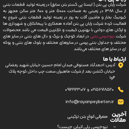
شرکت رایان پی بتن ( ایستا پی گستر بتن سابق) در زمینه تولید قطعات بتنی
از سال ۱۳۸۸ در زمینی به مساحت ۵۰۰۰ متر و ۸۰۰ متر سالن مجهز به
کیونیگ بخار و ماشین آلات به روز در زمینه تولید قطعات بتنی شروع به
فعالیت کرده شرکت رایان پی بتن آماده همکاری با پیمانکاران و شهرداری ها
و ارگان های دولتی با بهترین کیفیت و نازلترین قیمت می باشد محصولات
شرکت
نیوجرسی بتنی
در ابعاد کوچک و بزرگ و دال های بتنی در سایز های
مختلف و جداول بتنی پرسی در سایزهای مختلف و بلوک های بتنی و پوکه
ای در سایز های مختلف می‌باشد
ارتباط با ما
آدرس: احمدآباد مستوفی میدان امام حسین خیابان شهید رمضانی
خیابان گلشن بعد از شرکت ماهیران سمت چپ داخل کوچه پلاک
4و1
۰۲۱۵۶۷۱۸۵۲۰
و
۰۹۱۲۲۱۲۳۰۱۷
info@rayanpeybeton.ir
آخرین
–
معرفی انواع بتن تزئینی
مقالات
–
نیوجرسی پلی اتیلن چیست؟