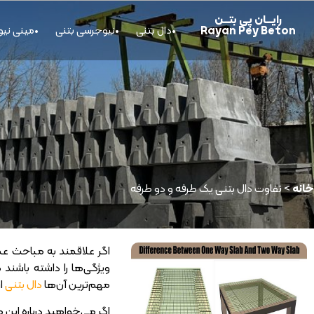
رایــــان پی بتــــن
Rayan Pey Beton
دال بتنی
نیوجرسی بتنی
مینی نی
خانه
>
تفاوت دال بتنی یک طرفه و دو طرفه
اگر علاقمند به مباحث عمرا
ویژگی‌ها را داشته باشند 
مهم‌ترین آن‌ها
دال بتنی
اس
اگر می‌خواهید درباره ای