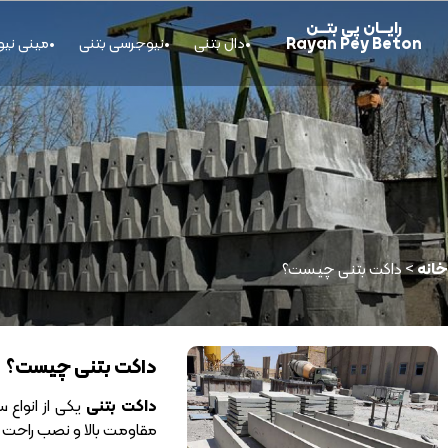
رایــــان پی بتــــن
Rayan Pey Beton
دال بتنی
نیوجرسی بتنی
مینی نی
خانه
>
داکت بتنی چیست؟
داکت بتنی چیست؟
داکت بتنی
یکی از انواع س
مقاومت بالا و نصب راحت از